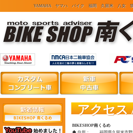
YAMAHA ヤマハ バイク 福岡 久留米 八女
アクセス 
BIKESHOP南くるめ
◆ 住所：
福岡県久留米市野中町