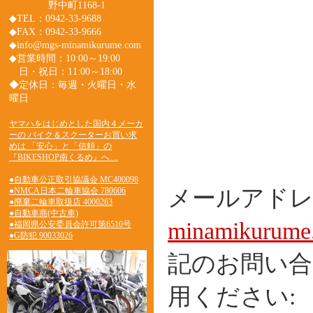
野中町1168-1
◆TEL：0942-33-9688
◆FAX：0942-33-9666
◆info@mgs-minamikurume.com
◆営業時間：10:00～19:00
日・祝日：11:00～18:00
◆定休日：毎週・火曜日・水
曜日
ヤマハをはじめとした国内４メーカ
ーの バイク＆スクーターお買い求
めは 「安心」と「信頼」の
『BIKESHOP南くるめ』へ…
●自動車公正取引協議会 MC400098
メールアド
●NMCA日本二輪車協会 780606
●廃棄二輪車取扱店 4000263
●自動車商(中古車)
minamikurume
●福岡県公安委員会許可第6510号
●G防犯 90033026
記のお問い合
用ください: